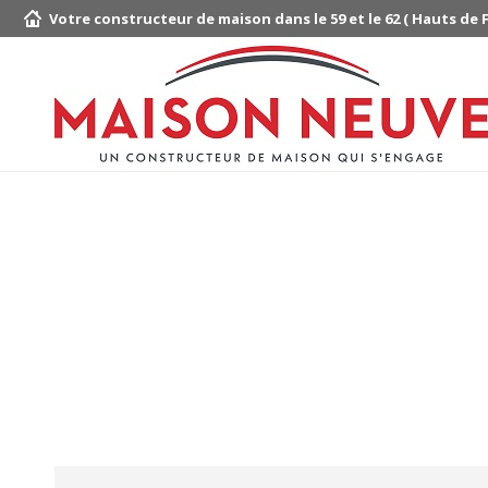
Votre constructeur de maison dans le 59 et le 62 ( Hauts de 