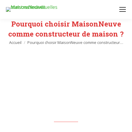
Pourquoi choisir MaisonNeuve
comme constructeur de maison ?
Vous êtes ici :
Accueil
Pourquoi choisir MaisonNeuve comme constructeur…
QUAND ON
S’ENGAGE, ON
S’ENGAGE !