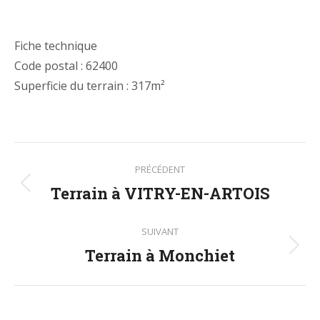
Fiche technique
Code postal : 62400
Superficie du terrain : 317m²
Navigation
PRÉCÉDENT
de
Terrain à VITRY-EN-ARTOIS
Onglet
précédent
commentaire
SUIVANT
Terrain à Monchiet
Projets
similaires