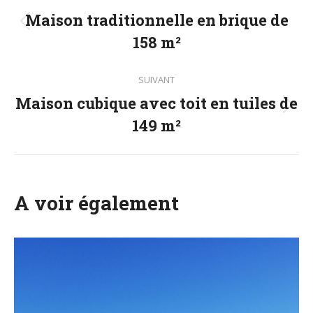
de
Maison traditionnelle en brique de
Onglet
158 m²
commentaire
précédent
SUIVANT
Maison cubique avec toit en tuiles de
Projets
149 m²
similaires
A voir également